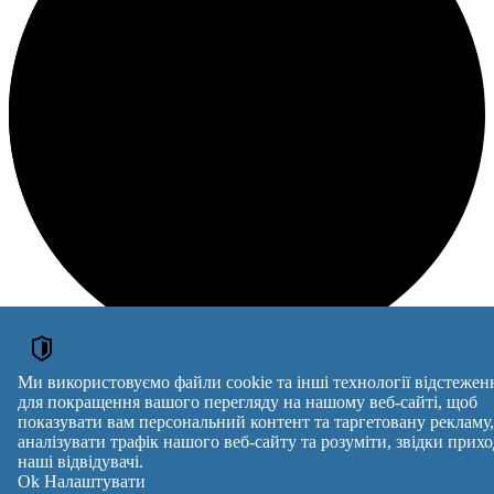
Ми використовуємо файли cookie та інші технології відстежен
Loading
для покращення вашого перегляду на нашому веб-сайті, щоб
ОГОЛОШЕННЯ
показувати вам персональний контент та таргетовану рекламу,
аналізувати трафік нашого веб-сайту та розуміти, звідки прихо
Мікрокреди онлайн
наші відвідувачі.
Оголошення →
Ok
Налаштувати