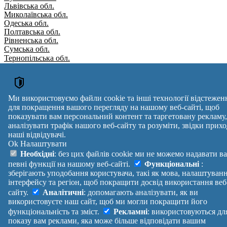
Львівська обл.
Миколаївська обл.
Одеська обл.
Полтавська обл.
Рівненська обл.
Сумська обл.
Тернопільська обл.
Харківська обл.
Херсонська обл.
Хмельницька обл.
Черкаська обл.
Ми використовуємо файли cookie та інші технології відстежен
Чернівецька обл.
для покращення вашого перегляду на нашому веб-сайті, щоб
Чернігівська обл.
показувати вам персональний контент та таргетовану рекламу,
Вулиця
№ будинків
Індекс
аналізувати трафік нашого веб-сайту та розуміти, звідки прихо
reklama
наші відвідувачі.
Ok
Налаштувати
Правила
Політика
Зворотній
Необхідні
: без цих файлів cookie ми не можемо надавати в
Допомога
конфіденційності
зв'язок
певні функції на нашому веб-сайті.
Функціональні
:
Платні
Маніфест
Україна
зберігають уподобання користувача, такі як мова, налаштуван
послуги
Про проект
Увійти
|
інтерфейсу та регіон, щоб покращити досвід використання веб
Вихід
сайту.
Аналітичні
: допомагають аналізувати, як ви
використовуєте наш сайт, щоб ми могли покращити його
функціональність та зміст.
Рекламні
: використовуються дл
показу вам реклами, яка може більше відповідати вашим