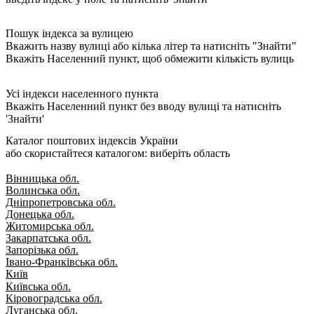
Пошук індекса за вулицею
Вкажить назву вулиці або кілька літер та натисніть "Знайти"
Вкажіть Населенний пункт, щоб обмежити кількість вулиць
Усі індекси населенного пункта
Вкажіть Населенний пункт без вводу вулиці та натисніть
'Знайти'
Каталог поштових індексів України
або скористайтеся каталогом: виберіть область
Вінницька обл.
Волинська обл.
Дніпропетровська обл.
Донецька обл.
Житомирська обл.
Закарпатська обл.
Запорізька обл.
Івано-Франківська обл.
Київ
Київська обл.
Кіровоградська обл.
Луганська обл.