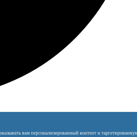
Объявления →
показывать вам персонализированный контент и таргетированну